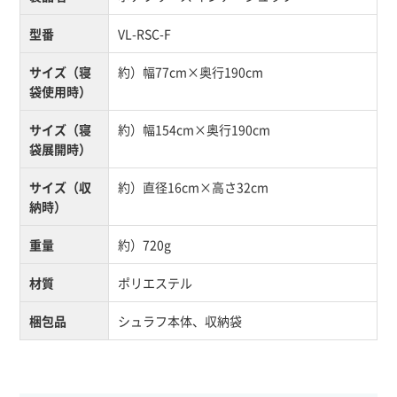
型番
VL-RSC-F
サイズ（寝
約）幅77cm×奥行190cm
袋使用時）
サイズ（寝
約）幅154cm×奥行190cm
袋展開時）
サイズ（収
約）直径16cm×高さ32cm
納時）
重量
約）720g
材質
ポリエステル
梱包品
シュラフ本体、収納袋